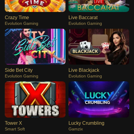
Crazy Time
Live Baccarat
Evolution Gaming
Evolution Gaming
Side Bet City
Live Blackjack
Evolution Gaming
Evolution Gaming
Tower X
Lucky Crumbling
Smart Soft
Gamzix