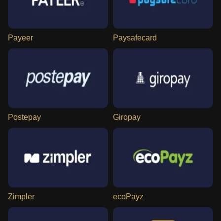
Payeer
Paysafecard
Dragon Tiger
Crash
Gonzo’s Quest
Dream Catcher
Bustabit
Dead or Alive II
Evolution Gaming
Roobet
NetEnt
Evolution Gaming
Independent
NetEnt
Postepay
Giropay
Lightning Dice
JetX
Gates of Olympus
Lightning Roulette
Boom or Bust
Starburst
Evolution Gaming
Smartsoft Gaming
Pragmatic Play
Evolution Gaming
BGaming
NetEnt
Zimpler
ecoPayz