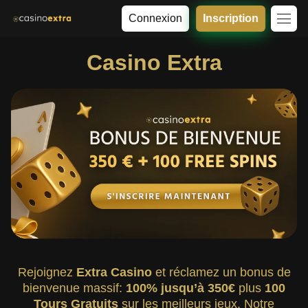
Connexion
Inscription
Casino Extra
Rejoignez
Extra Casino
et réclamez un bonus de
bienvenue massif:
100% jusqu’à 350€
plus
100
Tours Gratuits
sur les meilleurs jeux. Notre