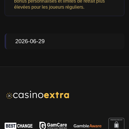
bonus personnalisés et limites de retrait plus
élevées pour les joueurs réguliers.
2026-06-29