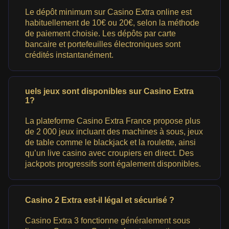
Le dépôt minimum sur Casino Extra online est
habituellement de 10€ ou 20€, selon la méthode
de paiement choisie. Les dépôts par carte
bancaire et portefeuilles électroniques sont
crédités instantanément.
uels jeux sont disponibles sur Casino Extra
1?
La plateforme Casino Extra France propose plus
de 2 000 jeux incluant des machines à sous, jeux
de table comme le blackjack et la roulette, ainsi
qu’un live casino avec croupiers en direct. Des
jackpots progressifs sont également disponibles.
Casino 2 Extra est-il légal et sécurisé ?
Casino Extra 3 fonctionne généralement sous